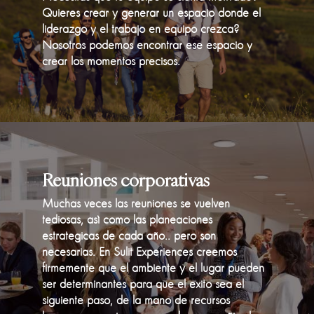
Quieres crear y generar un espacio donde el
liderazgo y el trabajo en equipo crezca?
Nosotros podemos encontrar ese espacio y
crear los momentos precisos.
Reuniones corporativas
Muchas veces las reuniones se vuelven
tediosas, asì como las planeaciones
estrategicas de cada año.. pero son
necesarias. En Sulit Experiences creemos
firmemente que el ambiente y el lugar pueden
ser determinantes para que el exito sea el
siguiente paso, de la mano de recursos