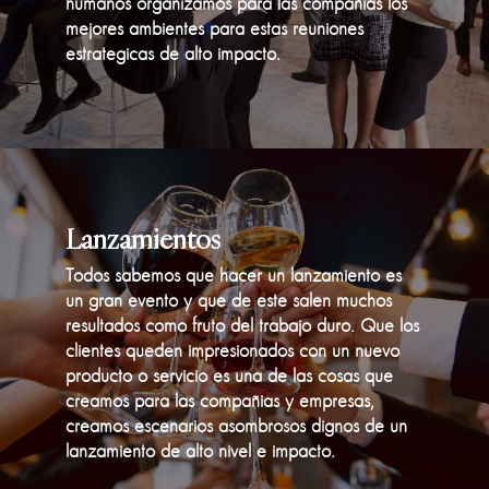
humanos organizamos para las compañias los
mejores ambientes para estas reuniones
estrategicas de alto impacto.
Lanzamientos
Todos sabemos que hacer un lanzamiento es
un gran evento y que de este salen muchos
resultados como fruto del trabajo duro. Que los
clientes queden impresionados con un nuevo
producto o servicio es una de las cosas que
creamos para las compañias y empresas,
creamos escenarios asombrosos dignos de un
lanzamiento de alto nivel e impacto.